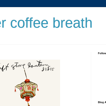
er coffee breath
Follo
Blog A