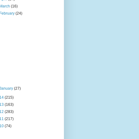
March
(16)
February
(24)
January
(27)
14
(215)
13
(163)
12
(283)
11
(217)
10
(74)