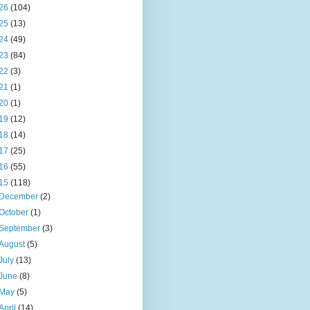
26
(104)
25
(13)
24
(49)
23
(84)
22
(3)
21
(1)
20
(1)
19
(12)
18
(14)
17
(25)
16
(55)
15
(118)
December
(2)
October
(1)
September
(3)
August
(5)
July
(13)
June
(8)
May
(5)
April
(14)