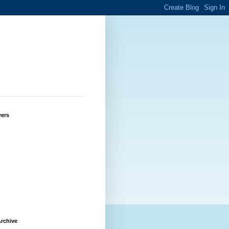
wers
rchive