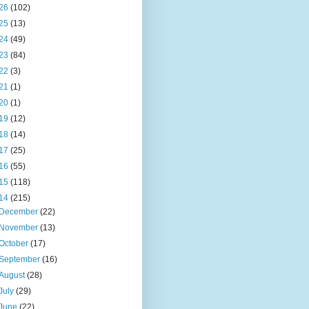
26
(102)
25
(13)
24
(49)
23
(84)
22
(3)
21
(1)
20
(1)
19
(12)
18
(14)
17
(25)
16
(55)
15
(118)
14
(215)
December
(22)
November
(13)
October
(17)
September
(16)
August
(28)
July
(29)
June
(22)