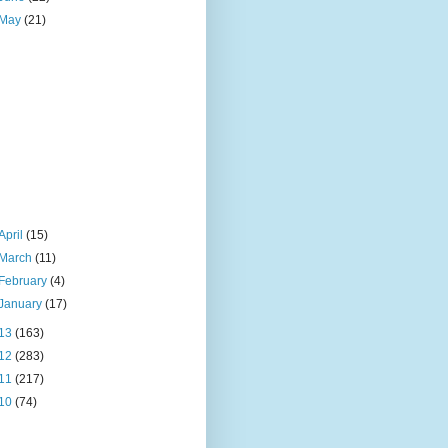
May
(21)
April
(15)
March
(11)
February
(4)
January
(17)
13
(163)
12
(283)
11
(217)
10
(74)