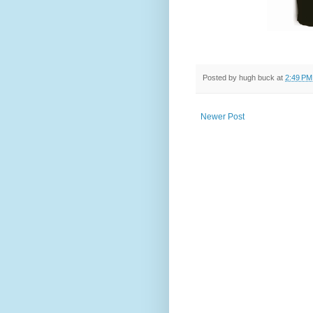
Posted by
hugh buck
at
2:49 PM
Newer Post