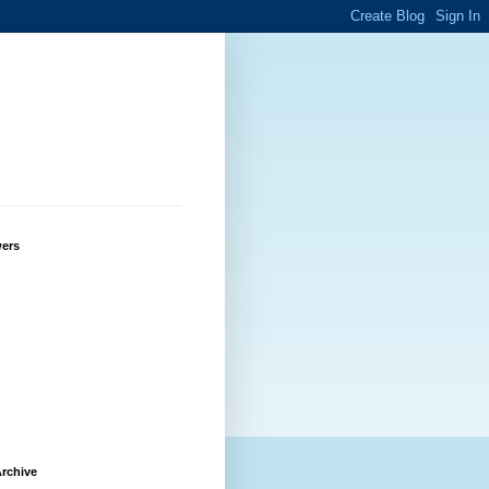
wers
rchive