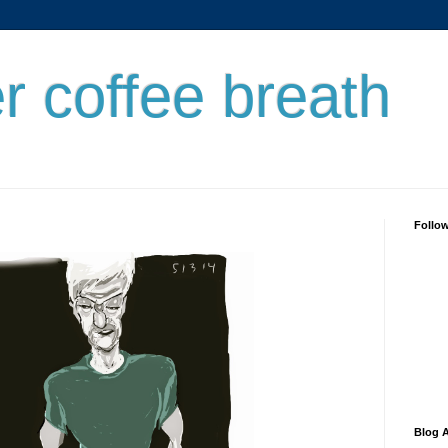
er coffee breath
Follo
Blog A