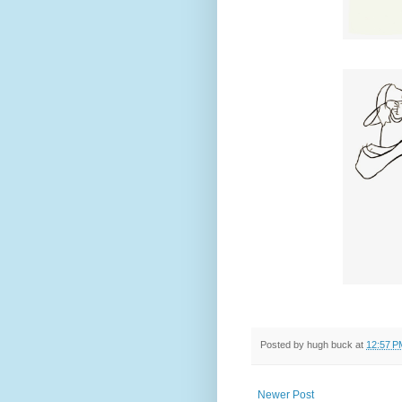
Posted by
hugh buck
at
12:57 P
Newer Post