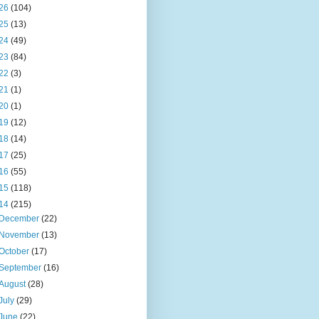
26
(104)
25
(13)
24
(49)
23
(84)
22
(3)
21
(1)
20
(1)
19
(12)
18
(14)
17
(25)
16
(55)
15
(118)
14
(215)
December
(22)
November
(13)
October
(17)
September
(16)
August
(28)
July
(29)
June
(22)