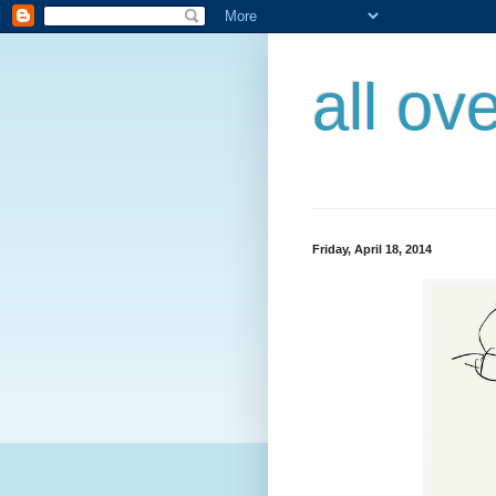
all ov
Friday, April 18, 2014