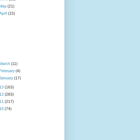
May
(21)
April
(15)
March
(11)
February
(4)
January
(17)
13
(163)
12
(283)
11
(217)
10
(74)