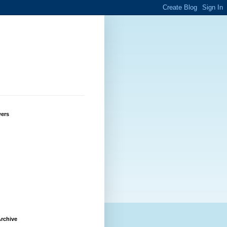
wers
rchive